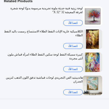
Related Products
لوحة زيتية فنية حديثة ملونة تجريدية مرسومة يدويًا لوحة شجرة
لغرفة المعيشة 32 "X 32"
ﺎﺘﺼﻟ ﺍﻶﻧ
الكلاسيكية عارية الإناث النفط الطلاء الاستنساخ رسمت باليد النفط
الطلاء
ﺎﺘﺼﻟ ﺍﻶﻧ
كبيرة سميكة النفط لوحة سكين النفط الطلاء امرأة قماش ملون
أنثى مجردة
ﺎﺘﺼﻟ ﺍﻶﻧ
هاندبينتيد الفن التجريدي لوحات قماشية تدفق اللون الذهب لتزيين
الجدران
ﺎﺘﺼﻟ ﺍﻶﻧ