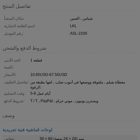
تفاصيل المنتج
شيامن ، الصين
مكان المنشأ:
LKL
اسم العلامة التجارية:
ASL-2200
رقم الموديل:
شروط الدفع والشحن
1 قطعة
الحد الأدنى
لكمية:
10.85USD-67.50USD
الأسعار:
مغطاة بفيلم ، ملفوفة ووضعها في أنبوب صلب ، لفها بطبقة من
تفاصيل التغليف:
الرغوة.
5-8 أيام عمل
وقت التسليم:
T / T ، PayPal ، ويسترن يونيون ، موني جرام
شروط الدفع:
وصف
لوحات قماشية فنية تجريدية
50 × 60 سم (20 × 24 بوصة)
مقاس: