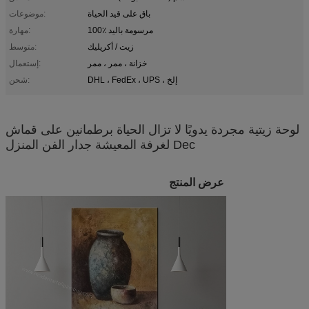
باق على قيد الحياة
موضوعات:
100٪ مرسومة باليد
مهارة:
زيت / أكريليك
متوسط:
خزانة ، ممر ، ممر
إستعمال:
DHL ، FedEx ، UPS ، إلخ
شحن:
لوحة زيتية مجردة يدويًا لا تزال الحياة برطمانين على قماش
لغرفة المعيشة جدار الفن المنزل Dec
عرض المنتج