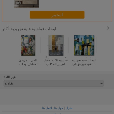
جدار الفن المنزل Dec
استمر
لوحات قماشية فنية تجريدية
أكثر
نتيد الفن
ديكور غرفة المعيشة
لوحات فنية ذهبية
رسمت باليد نمط
دي لوحات
لوحات فنية تجريدية
تجريدية ثلاثية الأبعاد
الفن التجريدي
تدفق اللون
قماشية غير مؤطرة
لتزيين المكاتب
قماش لوحات
 لتزيين
لوحة زيتية جدارية
الحدود 5 سم للزينة
جدران
غير اللغة
منزل
|
حول بنا
|
اتصل بنا