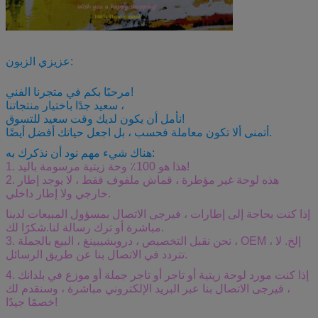
عزيزي الزبون:
مرحبًا بكم في متجرنا الفني!
سعيد جدًا باختيار منتجاتنا ،
نأمل أن يكون لديك وقت سعيد للتسوق!
أتمنى ألا تكون معاملة فحسب ، بل اجعل حياتك أفضل أيضًا.
هناك شيء مهم نود أن نذكرك به:
1. هذا هو 100٪ وحة زيتية مرسومة باليد!
2. هذه لوحة غير مؤطرة ، قماش ملفوف فقط ، لا يوجد إطار
خارجي ولا إطار داخلي.
إذا كنت بحاجة إلى إطارات ، فيرجى الاتصال بمسؤول المبيعات لدينا
مباشرة أو ترك رسالة لنا.شكرًا لك.
3. نحن نقبل التخصيص ، دروبشيبينغ ، البيع بالجملة ، OEM ، إلخ. لا
تتردد في الاتصال بنا عن طريق الرسائل.
4. إذا كنت مورد لوحة زيتية أو تاجر أو تاجر جملة أو موزع في بلدانك
، فيرجى الاتصال بنا عبر البريد الإلكتروني مباشرة ، وسنقدم لك
خصمًا جيدًا!