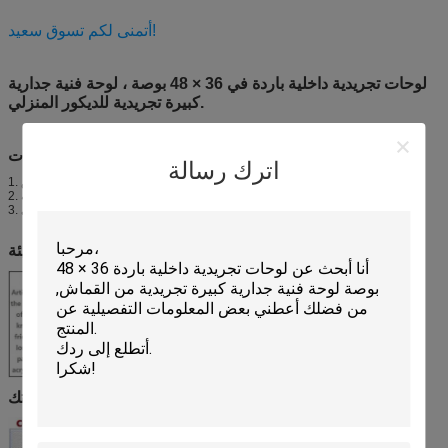
أتمنى لكم تسوق سعيد!
لوحات تجريدية داخلية باردة في 36 × 48 بوصة ، لوحة فنية جدارية
كبيرة تجريدية للديكور المنزلي.
:
وصف التجريد البارد
لوحات
اترك رسالة
1. عند اختيار اللوحات الزخرفية ، قد تكون أكثر جرأة لأن الجدار أبيض.
2. الألوان الرائعة لها تأثير بصري قوي ، تتطابق مع خطوط تجريدية مختلفة.
3. جلب جمال المتعة وإلهام خيالنا الفني!
أدوات الطلاء وحماية البيئة
قماش عالي الجودة من القطن والكتان والصناعية لاختياراتك