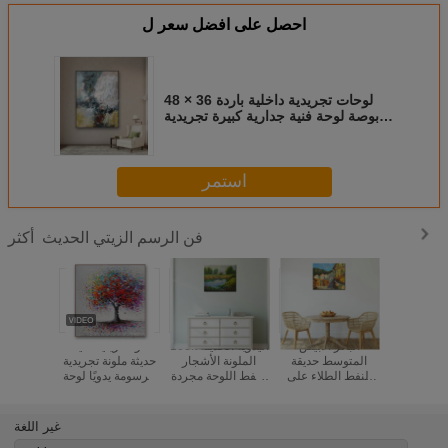
احصل على افضل سعر ل
لوحات تجريدية داخلية باردة 36 × 48
بوصة لوحة فنية جدارية كبيرة تجريدية
من القماش
استمر
فن الرسم الزيتي الحديث
أكثر
ة الطبيعة
البحر الأبيض
100٪ اليدوية الحديثة
لوحة زيتية فنية
نفط الطلاء
المتوسط ​​حديقة
الملونة الأشجار
حديثة ملونة تجريدية
اش مجردة
النفط الطلاء على
النفط اللوحة مجردة
مرسومة يدويًا لوحة
حقل المشهد
قماش للديكور
المناظر الطبيعية
شجرة لغرفة
جدار الفن
المنزل الأوروبية
جدار الفن على
المعيشة 32 "X 32"
 المعيشة
المشهد جدار الفن
قماش لتزيين غرفة
غير اللغة
يكور
لتزيين غرفة الطعام
الطعام