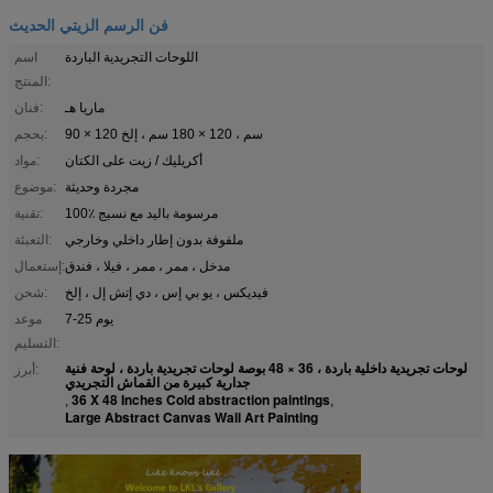
فن الرسم الزيتي الحديث
اللوحات التجريدية الباردة
اسم
المنتج:
ماريا هـ
فنان:
90 × 120 سم ، 120 × 180 سم ، إلخ
بحجم:
أكريليك / زيت على الكتان
مواد:
مجردة وحديثة
موضوع:
100٪ مرسومة باليد مع نسيج
تقنية:
ملفوفة بدون إطار داخلي وخارجي
التعبئة:
مدخل ، ممر ، ممر ، فيلا ، فندق
إستعمال:
فيديكس ، يو بي إس ، دي إتش إل ، إلخ
شحن:
7-25 يوم
موعد
التسليم:
لوحات تجريدية داخلية باردة ، 36 × 48 بوصة لوحات تجريدية باردة ، لوحة فنية
أبرز:
جدارية كبيرة من القماش التجريدي
36 X 48 Inches Cold abstraction paintings
,
,
Large Abstract Canvas Wall Art Painting