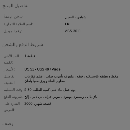
تفاصيل المنتج
شيامن ، الصين
مكان المنشأ:
LKL
اسم العلامة التجارية:
ABS-3011
رقم الموديل:
شروط الدفع والشحن
1 قطعة
الحد الأدنى
لكمية:
US $1 - US$ 49 / Piece
الأسعار:
مغطاة بطبقة بلاستيكية رقيقة ، ملفوفة بأنبوب صلب ، فيلم فقاعات
تفاصيل
مقاوم للماء وورق معبأ بأمان.
التغليف:
5-30 يوم عمل بناء على كمية الطلب
وقت التسليم:
باي بال ، ويسترن يونيون ، موني جرام ، تي / تي ، إلخ
شروط الدفع:
2000 قطعة شهريا
القدرة على
العرض:
وصف