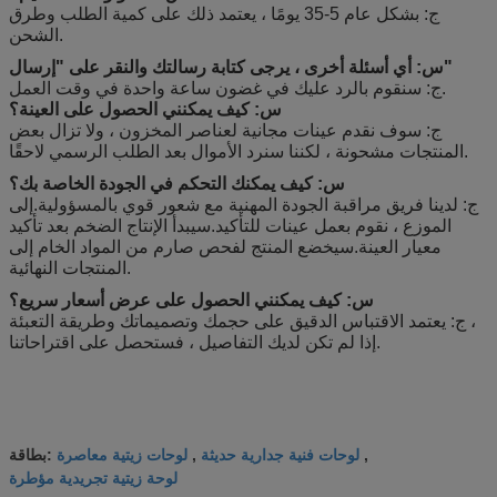
ج: بشكل عام 5-35 يومًا ، يعتمد ذلك على كمية الطلب وطرق
الشحن.
س: أي أسئلة أخرى ، يرجى كتابة رسالتك والنقر على "إرسال"
ج: سنقوم بالرد عليك في غضون ساعة واحدة في وقت العمل.
س: كيف يمكنني الحصول على العينة؟
ج: سوف نقدم عينات مجانية لعناصر المخزون ، ولا تزال بعض
المنتجات مشحونة ، لكننا سنرد الأموال بعد الطلب الرسمي لاحقًا.
س: كيف يمكنك التحكم في الجودة الخاصة بك؟
ج: لدينا فريق مراقبة الجودة المهنية مع شعور قوي بالمسؤولية.إلى
الموزع ، نقوم بعمل عينات للتأكيد.سيبدأ الإنتاج الضخم بعد تأكيد
معيار العينة.سيخضع المنتج لفحص صارم من المواد الخام إلى
المنتجات النهائية.
س: كيف يمكنني الحصول على عرض أسعار سريع؟
ج: يعتمد الاقتباس الدقيق على حجمك وتصميماتك وطريقة التعبئة ،
إذا لم تكن لديك التفاصيل ، فستحصل على اقتراحاتنا.
لوحات فنية جدارية حديثة
لوحات زيتية معاصرة
,
,
بطاقة:
لوحة زيتية تجريدية مؤطرة