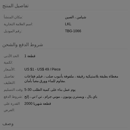
تفاصيل المنتج
شيامن ، الصين
مكان المنشأ:
LKL
اسم العلامة التجارية:
TBG-1066
رقم الموديل:
شروط الدفع والشحن
1 قطعة
الحد الأدنى
لكمية:
US $1 - US$ 49 / Piece
الأسعار:
مغطاة بطبقة بلاستيكية رقيقة ، ملفوفة بأنبوب صلب ، فيلم فقاعات
تفاصيل
مقاوم للماء وورق معبأ بأمان.
التغليف:
5-30 يوم عمل بناء على كمية الطلب
وقت التسليم:
باي بال ، ويسترن يونيون ، موني جرام ، تي / تي ، إلخ
شروط الدفع:
2000 قطعة شهريا
القدرة على
العرض:
وصف