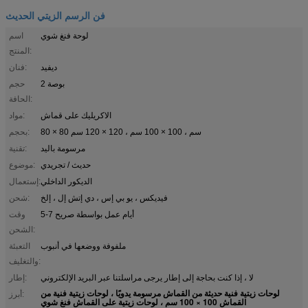
فن الرسم الزيتي الحديث
لوحة فنغ شوي
اسم
المنتج:
ديفيد
فنان:
2 بوصة
حجم
الحافة:
الاكريليك على قماش
مواد:
80 × 80 سم ، 100 × 100 سم ، 120 × 120 سم
بحجم:
مرسومة باليد
تقنية:
حديث / تجريدي
موضوع:
الديكور الداخلي
إستعمال:
فيديكس ، يو بي إس ، دي إتش إل ، إلخ
شحن:
5-7 أيام عمل بواسطة صريح
وقت
الشحن:
ملفوفة ووضعها في أنبوب
التعبئة
والتغليف:
لا ، إذا كنت بحاجة إلى إطار يرجى مراسلتنا عبر البريد الإلكتروني
إطار:
لوحات زيتية فنية حديثة من القماش مرسومة يدويًا ، لوحات زيتية فنية من
أبرز:
القماش 100 × 100 سم ، لوحات زيتية على القماش فنغ شوي