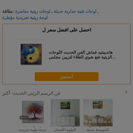
لوحات فنية جدارية حديثة
لوحات زيتية معاصرة
,
,
بطاقة:
لوحة زيتية تجريدية مؤطرة
احصل على افضل سعر ل
هاندبينتيد قماش الفن الحديث اللوحات
الزيتية فنغ شوي الطلاء لتزيين مجلس
الوزراء
استمر
فن الرسم الزيتي الحديث
أكثر
ة الطبيعة
البحر الأبيض
100٪ اليدوية الحديثة
لوحة زيتية فنية
نفط الطلاء
المتوسط ​​حديقة
الملونة الأشجار
حديثة ملونة تجريدية