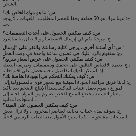
الشحن.
س: ما هو موك الخاص بك؟
ج: لدينا موك هو 50 قطعة وفقا للحجم المطلوب ، للعينات ، لا يوجد
حد.
س: كيف يمكنني الحصول على أحدث التصميمات؟
ج: مرحبًا بكم في إرسال الاستفسار والاتصال بنا مباشرة.
س: أي أسئلة أخرى ، يرجى كتابة رسالتك والنقر على "إرسال"
ج: سنقوم بالرد عليك في غضون ساعة واحدة في وقت العمل.
س: كيف يمكنني الحصول على عرض أسعار سريع؟
ج: يعتمد الاقتباس الدقيق على حجمك وتصميماتك وطريقة التعبئة ،
إذا لم تكن لديك التفاصيل ، فستحصل على اقتراحاتنا.
س: كيف يمكنك التحكم في الجودة الخاصة بك؟
ج: لدينا فريق مراقبة الجودة المهنية مع شعور قوي بالمسؤولية.إلى
الموزع ، نقوم بعمل عينات للتأكيد.سيبدأ الإنتاج الضخم بعد تأكيد
معيار العينة.سيخضع المنتج لفحص صارم من المواد الخام إلى
المنتجات النهائية.
س: كيف يمكنني الحصول على العينة؟
ج: سوف نقدم عينات مجانية لعناصر المخزون ، ولا تزال بعض
المنتجات مشحونة ، لكننا سنرد الأموال بعد الطلب الرسمي لاحقًا.