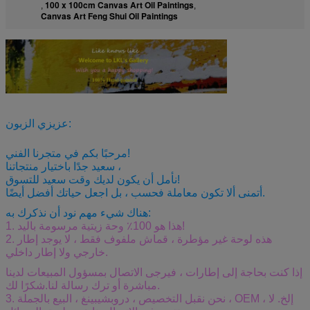
100 x 100cm Canvas Art Oil Paintings
,
,
Canvas Art Feng Shui Oil Paintings
عزيزي الزبون:
مرحبًا بكم في متجرنا الفني!
سعيد جدًا باختيار منتجاتنا ،
نأمل أن يكون لديك وقت سعيد للتسوق!
أتمنى ألا تكون معاملة فحسب ، بل اجعل حياتك أفضل أيضًا.
هناك شيء مهم نود أن نذكرك به:
1. هذا هو 100٪ وحة زيتية مرسومة باليد!
2. هذه لوحة غير مؤطرة ، قماش ملفوف فقط ، لا يوجد إطار
خارجي ولا إطار داخلي.
إذا كنت بحاجة إلى إطارات ، فيرجى الاتصال بمسؤول المبيعات لدينا
مباشرة أو ترك رسالة لنا.شكرًا لك.
3. نحن نقبل التخصيص ، دروبشيبينغ ، البيع بالجملة ، OEM ، إلخ. لا