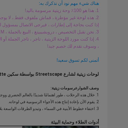
هناك شيء مهم نود أن نذكرك به:
1. هذا هو 100٪ وحة زيتية مرسومة باليد!
2. هذه لوحة غير مؤطرة ، قماش ملفوف فقط ، لا يوجد إطار خارجي ولا إطار داخلي.
إذا كنت بحاجة إلى إطارات ، فيرجى الاتصال بمسؤول الم
3. نحن نقبل التخصيص ، دروبشيبينغ ، البيع بالجملة ، OEM ، إلخ. لا تتردد في الاتصال بنا عن طريق الرسائل.
4. إذا كنت مورد اللوحة الزيتية ، تاجر ، تاجر الجملة أ
، وسوف نقدم لك خصم جيد!
أتمنى لكم تسوق سعيد!
لوحات زيتية لشارع Streetscape بواسطة سكين Palette ، لوحات زيتية من cityscape ، فن قماش حديث لتزيين المنزل
وصف الشوارع
رسومات زيتية
:
1. خلال هذه الرحلات ، طور اهتمامًا شديدًا بالعالم الحضري ووجهات نظره إلى ما بعد الحياة.
2. يقوم الآن بإعادة إنتاج هذه الأجواء الرسومية في لوحاته.
3. اختفاء خطوط الأبنية في السماء ، وتبدو الطرقات الواسعة بلا نهاية ، وتضارب الألوان.
أدوات الطلاء وحماية البيئة