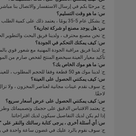
ج: مرحبًا بكم في إرسال الاستفسار والاتصال بنا مباشرة
س: ما هو وقت التسليم؟
ج: بشكل عام 5-35 يومًا ، يعتمد ذلك على كمية الطلب وطرق الشحن.
س: هل يوجد مصنع او شركة تجارية؟
ج: نحن مصنع محترف ، ولدينا فريق البحث والتطوير الخا
س: كيف يمكنك التحكم في الجودة؟
ج: لدينا فريق مراقبة الجودة المهنية مع شعور قوي بالمس
تأكيد معيار العينة.سيخضع المنتج لفحص صارم من المواد 
س: ما هو موك الخاص بك؟
ج: لدينا موك هو 50 قطعة وفقا للحجم المطلوب ، للعينات ، لا يوجد حد.
س: كيف يمكنني الحصول على العينة؟
ج: سوف نقدم عينات مجانية لعناصر المخزون ، ولا تزا
لاحقًا.
س: كيف يمكنني الحصول على عرض أسعار سريع؟
ج: يعتمد الاقتباس الدقيق على حجمك وتصميماتك وطريقة
إذا لم يكن لديك التفاصيل سيكون لديك اقتراحاتنا.
س: أي أسئلة أخرى ، يرجى كتابة رسالتك والنقر على "
ج: سوف نقوم بالرد عليك في غضون ساعة واحدة في و