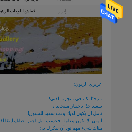
إبراز:
قماش اللوحات الزيت
عزيزي الزبون:
مرحبًا بكم في متجرنا الفني!
سعيد جدًا باختيار منتجاتنا ،
نأمل أن يكون لديك وقت سعيد للتسوق!
أتمنى ألا تكون معاملة فحسب ، بل اجعل حياتك أيضًا أ
هناك شيء مهم نود أن نذكرك به: