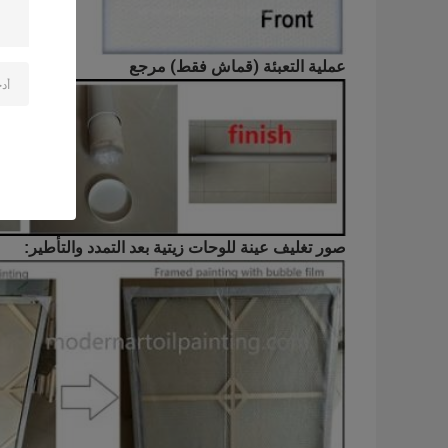
عملية التعبئة (قماش فقط) مرجع
صور تغليف عينة للوحات زيتية بعد التمدد والتأطير: