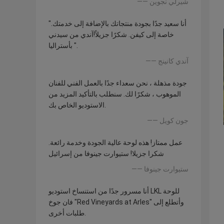
—— شيرلي نجوين
"أنا سعيد جدًا بجودة منتجاتك بالإضافة إلى خدمتك.
خاصة إلى كيفن. شكرًا جزيلاً!آندي من سيدني
بأستراليا ".
—— آندي كانينج
جودة مذهلة ، نحن سعداء جدًا بالعمل الفني للفنان
الموهوب ، شكرًا لك. سنطلب بالتأكيد المزيد من
الاستوديو الخاص بك.
—— جون كويل
عمل ممتاز! هذه لوحة عالية الجودة وخدمة رائعة.
شكرا جزيلا! ستيوارت جينوفا من إسرائيل
—— ستيوارت جينوفا
أنا مسرور جدًا من استنساخ استوديو LKL للوحة
فان جوخ "Red Vineyards at Arles" وأتطلع إلى
طلبات أخرى.