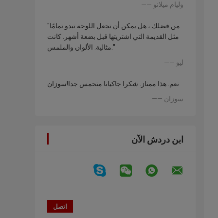
—— وليام ميلانو
"من فضلك ، هل يمكن أن تجعل اللوحة تبدو تمامًا
مثل القديمة التي اشتريتها قبل بضعة أشهر. كانت
مثالية. الألوان والملمس."
—— ليو
نعم. هذا ممتاز. شكرا جاكيانا متحمس جدا!سوزان
—— سوزان
ابن دردش الآن