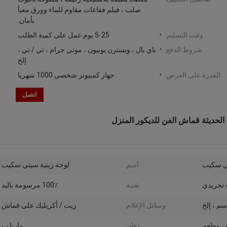
صلب ، فيلم فقاعات مقاوم للماء وورق معبأ
بأمان.
وقت التسليم:
5-25 يوم عمل على كمية الطلب
شروط الدفع:
باي بال ، ويسترن يونيون ، موني جرام ، تي / تي ،
إلخ
القدرة على العرض:
جهاز كمبيوتر شخصى 1000 شهريا
اتصل
حديثة قماش الفن للديكور المنزل
ي سكيب
اسم:
لوحة زيتية سيتي سكيب
 تجريدي
تقنية:
100٪ مرسومة باليد
وسائل الإعلام:
زيت / أكريليك على قماش
 ، مطعم
دهان:
ماريا ب