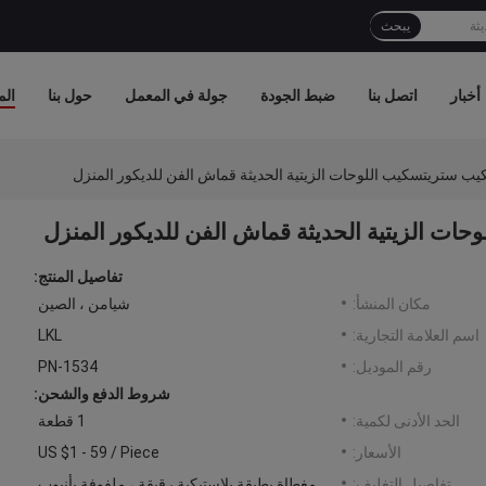
يبحث
أخبار
اتصل بنا
ضبط الجودة
جولة في المعمل
حول بنا
الم
 ستريتسكيب اللوحات الزيتية الحديثة قماش الفن للديكور المنزل
ت الزيتية الحديثة قماش الفن للديكور المنزل
تفاصيل المنتج:
مكان المنشأ:
شيامن ، الصين
اسم العلامة التجارية:
LKL
رقم الموديل:
PN-1534
شروط الدفع والشحن:
الحد الأدنى لكمية:
1 قطعة
الأسعار:
US $1 - 59 / Piece
تفاصيل التغليف:
مغطاة بطبقة بلاستيكية رقيقة ، ملفوفة بأنبوب