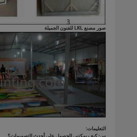
صور مصنع LKL للفنون الجميلة
التعليمات:
س: كيف يمكنني الحصول على أحدث التصميمات؟