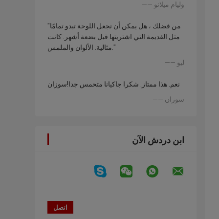
—— وليام ميلانو
"من فضلك ، هل يمكن أن تجعل اللوحة تبدو تمامًا
مثل القديمة التي اشتريتها قبل بضعة أشهر. كانت
مثالية. الألوان والملمس."
—— ليو
نعم. هذا ممتاز. شكرا جاكيانا متحمس جدا!سوزان
—— سوزان
ابن دردش الآن