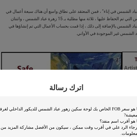
باد الشمس في إناء" ، فمن المعتقد على نطاق واسع أن هناك سبعة أعمال في
المجموع.تم الحفاظ على ستة منهم.من بين 6 أعمال عباد الشمس التي تم الحفاظ عليها ، ثلاثة منها مطلية بـ 15 زهرة عباد الشمس ، واثنتان
12 زهرة عباد الشمس ، وواحدة مطلية بـ 3 أزهار عباد الشمس.بالإضافة إلى ذلك ، إذا قمت بحساب الأعمال التي تم إنشاؤها في
اترك رسالة
اراتك