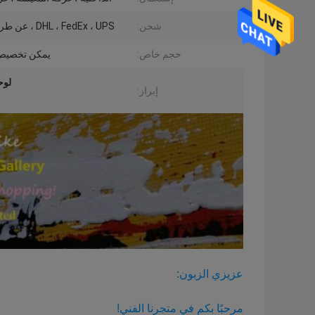
شحن:
DHL ، FedEx ، UPS ، عن طريق البحر
حجم خاص:
يمكن تخصيص 
لوح
إبراز:
عزيزي الزبون:
مرحبًا بكم في متجرنا الفني!