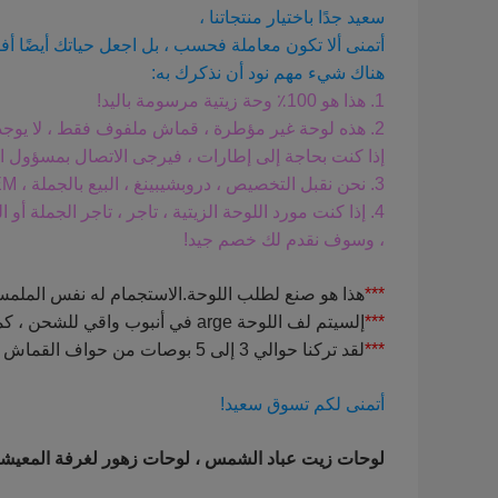
سعيد جدًا باختيار منتجاتنا ،
أتمنى ألا تكون معاملة فحسب ، بل اجعل حياتك أيضًا أ
هناك شيء مهم نود أن نذكرك به:
1. هذا هو 100٪ وحة زيتية مرسومة باليد!
2. هذه لوحة غير مؤطرة ، قماش ملفوف فقط ، لا يوجد إطار خارجي ولا إطار داخلي.
إذا كنت بحاجة إلى إطارات ، فيرجى الاتصال بمسؤول الم
3. نحن نقبل التخصيص ، دروبشيبينغ ، البيع بالجملة ، OEM ، إلخ. لا تتردد في الاتصال بنا عن طريق الرسائل.
4. إذا كنت مورد اللوحة الزيتية ، تاجر ، تاجر الجملة أ
، وسوف نقدم لك خصم جيد!
***
هذا هو صنع لطلب اللوحة.الاستجمام له نفس الملمس
***
إل
سيتم لف اللوحة arge في أنبوب واقي للشحن ، كما هي
***
لقد تركنا حوالي 3 إلى 5 بوصات من حواف القماش حتى تتمكن من تأطير اللوحة أو معرضها في متجر الإطارات المحلي.
أتمنى لكم تسوق سعيد!
لوحات زيت عباد الشمس ، لوحات زهور لغرفة المعيشة ،