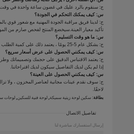
ج: سنقوم بالرد عليك في غضون ساعة واحدة في وقت 
س: كيف يمكنك التحكم في الجودة؟
ج: لدينا فريق مراقبة الجودة المهنية مع شعور قوي بالم
تأكيد معيار العينة.سيخضع المنتج لفحص صارم من المواد 
س: ما هو وقت التسليم؟
ج: بشكل عام 5-25 يومًا ، يعتمد ذلك على كمية الطلب وطرق الشحن.
س: كيف يمكنني الحصول على عرض أسعار سريع؟
ج: يعتمد الاقتباس الدقيق على حجمك وتصميماتك وطريقة
إذا لم يكن لديك التفاصيل سيكون لديك اقتراحاتنا.
س: كيف يمكنني الحصول على العينة؟
ج: سوف نقدم عينات مجانية لعناصر المخزون ، ولا تزا
لاحقًا.
,
,
بطاقة:
سكين لوحة زيتية سميكة
لوحة فنية للسكين
لوحات سك
تفاصيل الاتصال
إرسال استفسارك مباشرة لنا