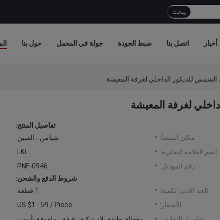
يبحث
أخبار
اتصل بنا
ضبط الجودة
جولة في المعمل
حول بنا
الم
 الشمس للديكور الداخلي لغرفة المعيشة
اخلي لغرفة المعيشة
تفاصيل المنتج:
مكان المنشأ:
شيامن ، الصين
اسم العلامة التجارية:
LKL
رقم الموديل:
PNF-0946
شروط الدفع والشحن:
الحد الأدنى لكمية:
1 قطعة
الأسعار:
US $1 - 59 / Piece
تفاصيل التغليف:
مغطاة بطبقة بلاستيكية رقيقة ، ملفوفة بأنبوب