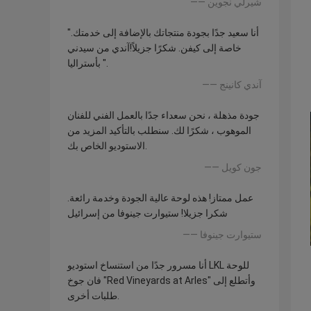
—— شيرلي نجوين
"أنا سعيد جدًا بجودة منتجاتك بالإضافة إلى خدمتك.
خاصة إلى كيفن. شكرًا جزيلاً!آندي من سيدني
بأستراليا ".
—— آندي كانينج
جودة مذهلة ، نحن سعداء جدًا بالعمل الفني للفنان
الموهوب ، شكرًا لك. سنطلب بالتأكيد المزيد من
الاستوديو الخاص بك.
—— جون كويل
عمل ممتاز! هذه لوحة عالية الجودة وخدمة رائعة.
شكرا جزيلا! ستيوارت جينوفا من إسرائيل
—— ستيوارت جينوفا
أنا مسرور جدًا من استنساخ استوديو LKL للوحة
فان جوخ "Red Vineyards at Arles" وأتطلع إلى
طلبات أخرى.