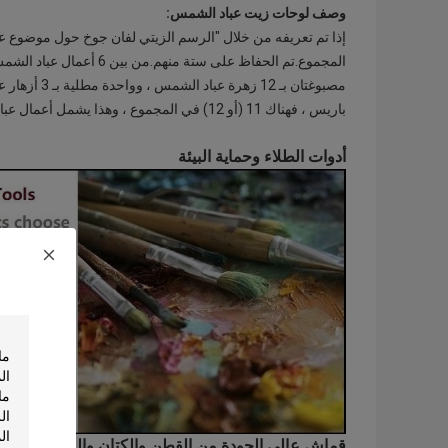
وصف لوحات زيت عباد الشمس:
إذا تم تعريفه من خلال "الرسم الزيتي لفان جوخ حول موضوع ع
مصبوغتان بـ 
باريس ، فهناك 11 (أو 12) في المجموع ، وهذا يشمل أعمال عباد الشمس غير الموجودة في الأواني.
أدوات الطلاء وحماية البيئة
قماش عالي الجودة من القطن والكتان والصناعية لاختي