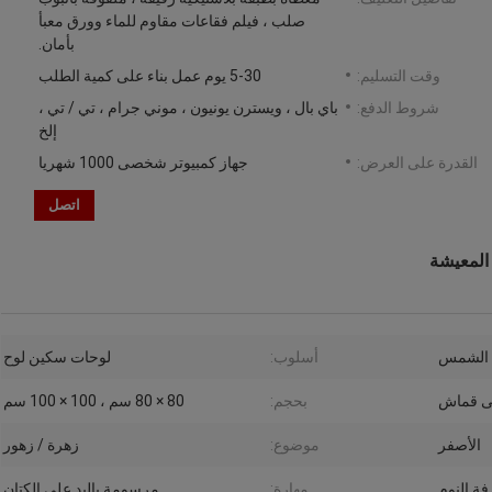
صلب ، فيلم فقاعات مقاوم للماء وورق معبأ
بأمان.
وقت التسليم:
5-30 يوم عمل بناء على كمية الطلب
شروط الدفع:
باي بال ، ويسترن يونيون ، موني جرام ، تي / تي ،
إلخ
القدرة على العرض:
جهاز كمبيوتر شخصى 1000 شهريا
اتصل
المعيشة
د الشمس
أسلوب:
لوحات سكين لوح
ى قماش
بحجم:
80 × 80 سم ، 100 × 100 سم
الأصفر
موضوع:
زهرة / زهور
فة النوم
مهارة:
مرسومة باليد على الكتان