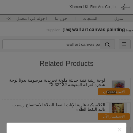
Xiamen LKL Fine Arts Co., Ltd.
منزل
المنتجات
حول بنا
جولة في المعمل
>>
wall art canvas painting
جودة
supplier.
(196)
Related Products
لوحة زيتية فنية حديثة ملونة تجريدية مرسومة يدويًا لوحة
شجرة لغرفة المعيشة 32 "X 32"
الاستفسار الآن
الكلاسيكية عارية الإناث النفط الطلاء الاستنساخ رسمت
باليد النفط الطلاء
الاستفسار الآن
كبيرة سميكة النفط لوحة سكين النفط الطلاء امرأة قماش