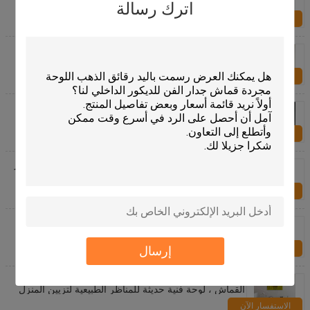
ملون أنثى مجردة
اترك رسالة
الاستفسار الآن
هاندبينتيد الفن التجريدي لوحات قماشية تدفق اللون الذهب
لتزيين الجدران
الاستفسار الآن
36 "X 48" 24 "X 32" لوحة زيتية للزفاف لوحة زيتية من
القطن
الاستفسار الآن
اليدوية مجردة الذهب احباط النفط الطلاء على قماش فاخر
سميكة الملمس جدار الفن لتزيين غرفة المعيشة
الاستفسار الآن
لوحة زيتية مخصصة يدويًا من الصورة أفضل هدية شخصية
لفن جدار صورة العائلة لديكور المنزل
الاستفسار الآن
إرسال
لوحة زيتية ملونة تجريدية مرسومة يدويًا لعام 100٪ على
القماش ، لوحة فنية حديثة للمناظر الطبيعية لتزيين المنزل
الاستفسار الآن