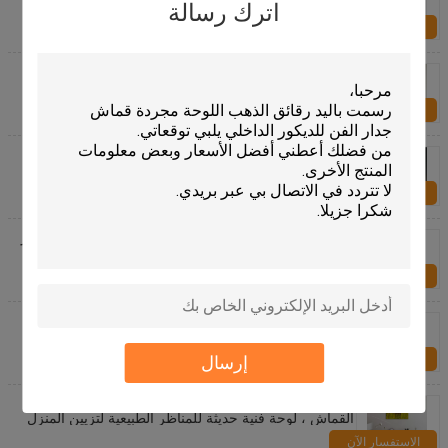
ملون أنثى مجردة
اترك رسالة
الاستفسار الآن
هاندبينتيد الفن التجريدي لوحات قماشية تدفق اللون الذهب
لتزيين الجدران
الاستفسار الآن
36 "X 48" 24 "X 32" لوحة زيتية للزفاف لوحة زيتية من
القطن
الاستفسار الآن
اليدوية مجردة الذهب احباط النفط الطلاء على قماش فاخر
سميكة الملمس جدار الفن لتزيين غرفة المعيشة
الاستفسار الآن
لوحة زيتية مخصصة يدويًا من الصورة أفضل هدية شخصية
لفن جدار صورة العائلة لديكور المنزل
الاستفسار الآن
إرسال
لوحة زيتية ملونة تجريدية مرسومة يدويًا لعام 100٪ على
القماش ، لوحة فنية حديثة للمناظر الطبيعية لتزيين المنزل
الاستفسار الآن