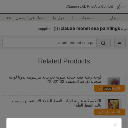
Xiamen LKL Fine Arts Co., Ltd.
منزل
المنتجات
حول بنا
جولة في المعمل
>>
claude monet sea paintings
جودة
supplier.
(11)
Related Products
لوحة زيتية فنية حديثة ملونة تجريدية مرسومة يدويًا لوحة
شجرة لغرفة المعيشة 32 "X 32"
الاستفسار الآن
الكلاسيكية عارية الإناث النفط الطلاء الاستنساخ رسمت
باليد النفط الطلاء
الاستفسار الآن
كبيرة سميكة النفط لوحة سكين النفط الطلاء امرأة قماش