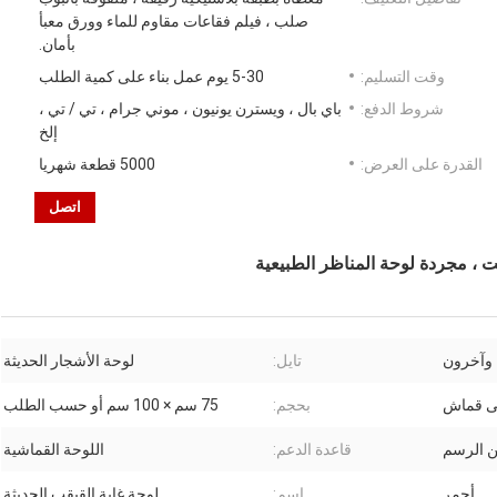
صلب ، فيلم فقاعات مقاوم للماء وورق معبأ
بأمان.
وقت التسليم:
5-30 يوم عمل بناء على كمية الطلب
شروط الدفع:
باي بال ، ويسترن يونيون ، موني جرام ، تي / تي ،
إلخ
القدرة على العرض:
5000 قطعة شهريا
اتصل
 ، مجردة لوحة المناظر الطبيعية
 وآخرون
تايل:
لوحة الأشجار الحديثة
بحجم:
75 سم × 100 سم أو حسب الطلب
 الرسم
قاعدة الدعم:
اللوحة القماشية
أحمر
اسم:
لوحة غابة القيقب الحديثة