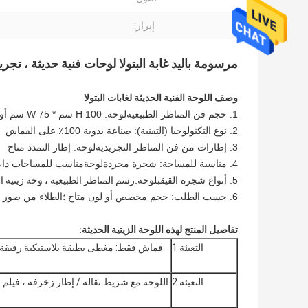
إبراز:
مرسومة باليد غابة البتولا لوحات فنية حديثة ، ت
وصف اللوحة الفنية الحديثة لغابات البتولا
1. حجم فن المناظر الطبيعية
لوحة
: H 100 سم * W 75 سم أو حسب الطلب
2. نوع التكنولوجيا (التقنية): صناعة يدوية 100٪ على القماش
3. إطارات من فن المناظر التجريدية
لوحة
: إطار التمدد متاح
4. مناسبة للمساحة: شجرة مجردة
لوحة
مناسب للمساحات ذات 
5. أنواع شجرة القيقب
لوحة
:
رسم المناظر الطبيعية ، وحة زيتية 
6. حسب الطلب: حجم مخصص أو لون متاح ؛الطلاء من صور العملاء متاح
تفاصيل المنتج لهذه اللوحة الزيتية الحديثة:
التعبئة 1
قماش فقط: مغطى بطبقة بلاستيكية رقيقة 
التعبئة 2
اللوحة مع شريط نقالة / إطار زخرفة ، فيل