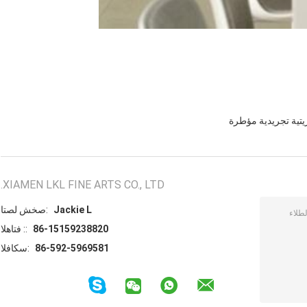
يتية تجريدية مؤطرة
XIAMEN LKL FINE ARTS CO., LTD.
Jackie L
اتصل شخص:
86-15159238820
الهاتف ::
86-592-5969581
الفاكس: