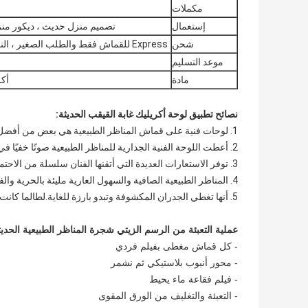
مكملات
إستعمال
تصميم منزل حديث ، ديكور منزلي ، فيلات ، KTV ، حانات ، ن
شحن
Express للقماش فقط والطلب الصغير ، النقل البحري للوحات الممدودة أو المؤطرة بكميات كبيرة
موعد التسليم
مادة
أكر
نصائح تطبيق لوحة أكريليك غابة القيقب الحديثة:
1. لوحات فنية على قماش المناظر الطبيعية هي بعض من أفضل الأفكار للعمل الفني.
2. أعطت اللوحة الفنية الجدارية للمناظر الطبيعية صوتًا خفيًا في طغيان عصر المقاومة.
3. توفر الاستعارات العديدة التي أتقنها الفنان سلسلة من الاحتمالات.
4. المناظر الطبيعية الصافية والسهول العارية مليئة بالحرية والفوضى.
5. أنها تغطي الجدران المكشوفة وتبدو بارزة للغاية.لطالما كانت الطبيعة رائعة.
عملية التعبئة من الرسم الزيتي شجرة المناظر الطبيعية الحديث
- كل قماش مغطى بفيلم فردي
- محور أنبوب بلاستيكي ثم نشمر
- فيلم فقاعة ماء يحيط
- التعبئة والتغليف من الورق المقوى