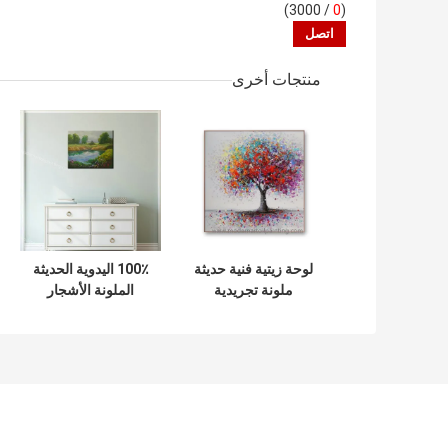
/ 3000)
0
(
منتجات أخرى
لوحة زيتية فنية حديثة
100٪ اليدوية الحديثة
ملونة تجريدية
الملونة الأشجار
مرسومة يدويًا لوحة
النفط اللوحة مجردة
شجرة لغرفة
المناظر الطبيعية
المعيشة 32 "X 32"
جدار الفن على
قماش لتزيين غرفة
الطعام