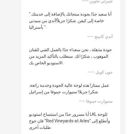
—— شيرلي نجوين
"أنا سعيد جدًا بجودة منتجاتك بالإضافة إلى خدمتك.
خاصة إلى كيفن. شكرًا جزيلاً!آندي من سيدني
بأستراليا ".
—— آندي كانينج
جودة مذهلة ، نحن سعداء جدًا بالعمل الفني للفنان
الموهوب ، شكرًا لك. سنطلب بالتأكيد المزيد من
الاستوديو الخاص بك.
—— جون كويل
عمل ممتاز! هذه لوحة عالية الجودة وخدمة رائعة.
شكرا جزيلا! ستيوارت جينوفا من إسرائيل
—— ستيوارت جينوفا
أنا مسرور جدًا من استنساخ استوديو LKL للوحة
فان جوخ "Red Vineyards at Arles" وأتطلع إلى
طلبات أخرى.