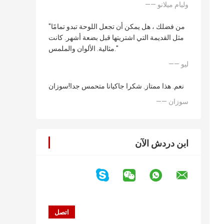
—— وليام ميلانو
"من فضلك ، هل يمكن أن تجعل اللوحة تبدو تمامًا
مثل القديمة التي اشتريتها قبل بضعة أشهر. كانت
مثالية. الألوان والملمس."
—— ليو
نعم. هذا ممتاز. شكرا جاكيانا متحمس جدا!سوزان
—— سوزان
ابن دردش الآن