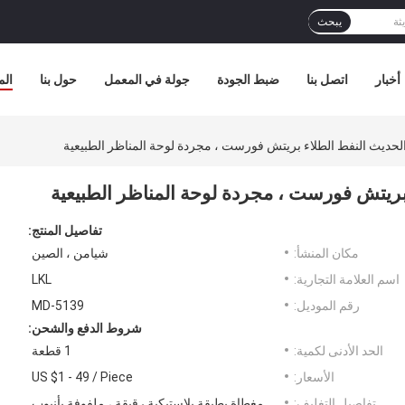
يبحث
أخبار
اتصل بنا
ضبط الجودة
جولة في المعمل
حول بنا
الم
الحديث النفط الطلاء بريتش فورست ، مجردة لوحة المناظر الطبيعية
بريتش فورست ، مجردة لوحة المناظر الطبيعية
تفاصيل المنتج:
مكان المنشأ:
شيامن ، الصين
اسم العلامة التجارية:
LKL
رقم الموديل:
MD-5139
شروط الدفع والشحن:
الحد الأدنى لكمية:
1 قطعة
الأسعار:
US $1 - 49 / Piece
تفاصيل التغليف:
مغطاة بطبقة بلاستيكية رقيقة ، ملفوفة بأنبوب