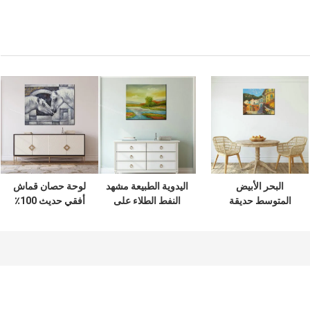
البحر الأبيض
اليدوية الطبيعة مشهد
لوحة حصان قماش
المتوسط ​​حديقة
النفط الطلاء على
أفقي حديث 100٪
النفط الطلاء على
قماش مجردة الملونة
لوحات حيوانات
قماش للديكور
حقل المشهد اللوحة
مصنوعة يدويًا لتزيين
المنزل الأوروبية
جدار الفن لغرفة
المنزل فن قماش
المشهد جدار الفن
المعيشة ديكور
لمدخل الغرفة
لتزيين غرفة الطعام