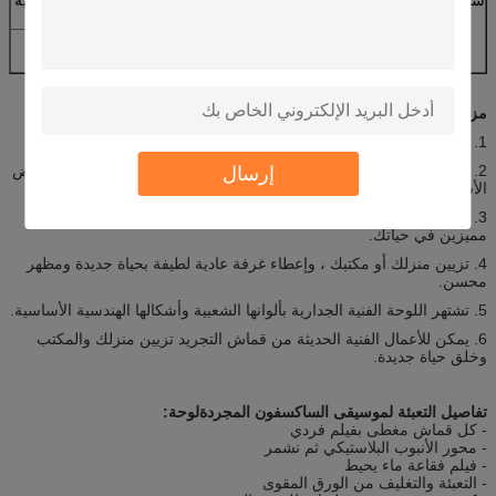
صغيرة ؛من الباب الى الباب.
2. مع تمتد / الإطار في طلب بالجملة ، نحن السفن عادة
عن طريق البحر.
مزايا الرسم الفني الحديث للموسيقى الزخرفية:
1. جوهرها نقي وقد يكون من صفات الروح.
2. من المعروف على نطاق واسع باستخدام عدد قليل جدًا من الألوان وبعض
إرسال
الأشكال الهندسية الأساسية.
3. تقدم اللوحة الفنية الجدارية الموسيقية الحديثة هدايا ممتازة لأشخاص
مميزين في حياتك.
4. تزيين منزلك أو مكتبك ، وإعطاء غرفة عادية لطيفة بحياة جديدة ومظهر
محسن.
5. تشتهر اللوحة الفنية الجدارية بألوانها الشعبية وأشكالها الهندسية الأساسية.
6. يمكن للأعمال الفنية الحديثة من قماش التجريد تزيين منزلك والمكتب
وخلق حياة جديدة.
تفاصيل التعبئة لموسيقى الساكسفون المجردة
لوحة:
- كل قماش مغطى بفيلم فردي
- محور الأنبوب البلاستيكي ثم نشمر
- فيلم فقاعة ماء يحيط
- التعبئة والتغليف من الورق المقوى