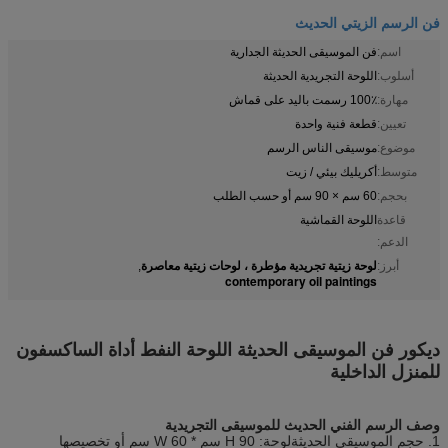
فن الرسم الزيتي الحديث
اسم:
فن الموسيقى الحديثة الجدارية
أسلوب:
اللوحة التجريدية الحديثة
مهارة:
100٪ رسمت باليد على قماش
تعيين:
قطعة فنية واحدة
موضوع:
موسيقى الناس الرسم
متوسط:
أكريليك بيئي / زيت
بحجم:
60 سم × 90 سم أو حسب الطلب
قاعدة
اللوحة القماشية
الدعم:
لوحة زيتية تجريدية مؤطرة ، لوحات زيتية معاصرة
أبرز:
,
contemporary oil paintings
ديكور فن الموسيقى الحديثة اللوحة النفط أداة الساكسفون
للمنزل الداخلية
وصف الرسم الفني الحديث للموسيقى التجريدية
1. حجم الموسيقى الحديثة
لوحة
: H 90 سم * W 60 سم أو تخصيصها