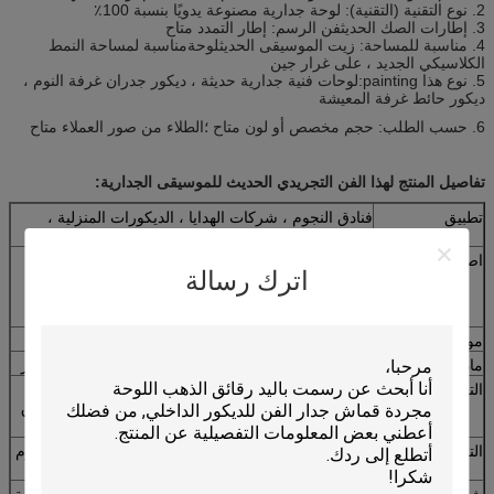
2. نوع التقنية (التقنية): لوحة جدارية مصنوعة يدويًا بنسبة 100٪
3. إطارات الصك الحديث
فن الرسم
: إطار التمدد متاح
4. مناسبة للمساحة: زيت الموسيقى الحديث
لوحة
مناسبة لمساحة النمط
الكلاسيكي الجديد ، على غرار جين
5. نوع هذا p
ainting
:
لوحات فنية جدارية حديثة ، ديكور جدران غرفة النوم ،
ديكور حائط غرفة المعيشة
6. حسب الطلب: حجم مخصص أو لون متاح ؛الطلاء من صور العملاء متاح
تفاصيل المنتج لهذا الفن التجريدي الحديث للموسيقى الجدارية:
تطبيق
فنادق النجوم ، شركات الهدايا ، الديكورات المنزلية ،
المكاتب ، الفيلات ، القصور ، إلخ
اصلاح
يمكن تعليق اللوحات الصغيرة الحجم بخطاف الحائط
اترك رسالة
والأظافر ،
إلى جانب ملحقات اللوحات الكبيرة تشمل المستوى
والميسيل والمسمار
موعد التسليم
7-25 يومًا ، يعتمد ذلك على كمية الطلب
مادة
أكريليك / دهانات زيتية على قماش كتان / قطن / بوليستر
التعبئة 1
قماش فقط: مغطى بطبقة بلاستيكية رقيقة ، ملفوف
بأنبوب بلاستيكي صلب ، فيلم فقاعات مقاوم للماء وورق
معبأ بأمان.
التعبئة 2
اللوحة مع شريط نقالة / إطار زخرفة ، فيلم فقاعة مقاوم
للماء وخمس طبقات من الكرتون المضلع معبأة بأمان.
شرط الشحن
1. التسليم السريع / عن طريق الجو للقماش فقط أو كمية