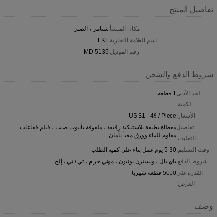
تفاصيل المنتج
مكان المنشأ:
شيامن ، الصين
اسم العلامة التجارية:
LKL
رقم الموديل:
MD-5135
شروط الدفع والشحن
الحد الأدنى
1 قطعة
لكمية:
الأسعار:
US $1 - 49 / Piece
تفاصيل
مغطاة بطبقة بلاستيكية رقيقة ، ملفوفة بأنبوب صلب ، فيلم فقاعات
مقاوم للماء وورق معبأ بأمان.
التغليف:
وقت التسليم:
5-30 يوم عمل بناء على كمية الطلب
شروط الدفع:
باي بال ، ويسترن يونيون ، موني جرام ، تي / تي ، إلخ
القدرة على
5000 قطعة شهريا
العرض:
وصف