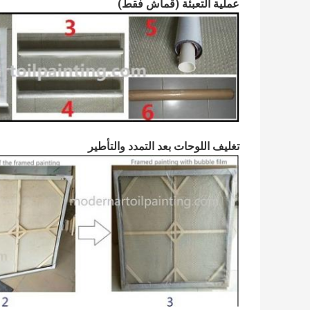
عملية التعبئة (قماش فقط)
تغليف اللوحات بعد التمدد والتأطير