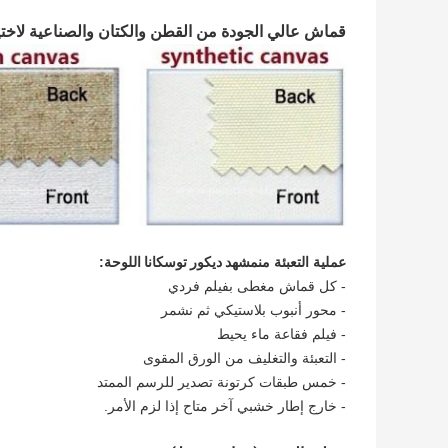
قماش عالي الجودة من القطن والكتان والصناعية لاختي
عملية التعبئة من
مشهد ديكور توسكانا اللوحة
:
- كل قماش مغطى بفيلم فردي
- محور أنبوب بلاستيكي ثم نشمر
- فيلم فقاعة ماء يحيط
- التعبئة والتغليف من الورق المقوى
- خمس طبقات كرتونة تصدير للرسم الممتد
- خارج إطار خشبي آخر متاح إذا لزم الأمر.