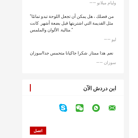
—— وليام ميلانو
"من فضلك ، هل يمكن أن تجعل اللوحة تبدو تمامًا
مثل القديمة التي اشتريتها قبل بضعة أشهر. كانت
مثالية. الألوان والملمس."
—— ليو
نعم. هذا ممتاز. شكرا جاكيانا متحمس جدا!سوزان
—— سوزان
ابن دردش الآن