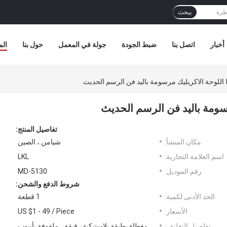
يبحث
أخبار
اتصل بنا
ضبط الجودة
جولة في المعمل
حول بنا
الم
 اللوحة الاكريليك مرسومة باليد فن الرسم الحديث
سومة باليد فن الرسم الحديث
تفاصيل المنتج:
مكان المنشأ:
شيامن ، الصين
اسم العلامة التجارية:
LKL
رقم الموديل:
MD-5130
شروط الدفع والشحن:
الحد الأدنى لكمية:
1 قطعة
الأسعار:
US $1 - 49 / Piece
تفاصيل التغليف:
مغطاة بطبقة بلاستيكية رقيقة ، ملفوفة بأنبوب