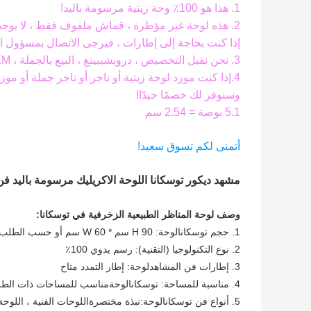
1. هذا هو 100٪ وحة زيتية مرسومة باليد!
2. هذه لوحة غير مؤطرة ، قماش ملفوف فقط ، لا يوجد إطار خارجي ولا إطار داخلي.
إذا كنت بحاجة إلى إطارات ، فيرجى الاتصال بمسؤول الم
3. نحن نقبل التخصيص ، دروبشيبينغ ، البيع بالجملة ، OEM ، إلخ. لا تتردد في الاتصال بنا عن طريق الرسائل.
4.إذا كنت مورد لوحة زيتية أو تاجر أو تاجر جملة أو موز
وسنوفر لك خصمًا جيدًا!
5.1 بوصة = 2.54 سم
أتمنى لكم تسوق سعيد!
مشهد ديكور توسكانا اللوحة الاكريليك مرسومة باليد ف
وصف لوحة المناظر الطبيعية الزخرفية في توسكانا:
1. حجم توسكانا
لوحة
: H 90 سم * W 60 سم أو حسب الطلب
2. نوع التكنولوجيا (التقنية): رسم يدوي 100٪
3. إطارات فن المشاهد
لوحة
: إطار التمدد متاح
4. مناسبة للمساحة: توسكانا
لوحة
مناسب للمساحات ذات الطرا
5. أنواع فن توسكانا
لوحة
:
نبذة مختصرة
اللوحات الفنية ، اللوحة 