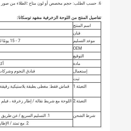
6. حسب الطلب: حجم مخصص أو لون متاح ؛الطلاء من صور العملاء متاح
تفاصيل المنتج من اللوحة الزخرفية مشهد توسكانا:
اسم المنتج
فنان
موعد التسليم
7 - 15 يومًا للكمية أقل من 100 قطعة ، 25 - 30 يومًا لطلب الحاوية
OEM
التوقيع
مادة
أكر
إستعمال
فنادق النجوم وشركات 
ثبت
التعبئة 1
قماش فقط: مغطى بطبقة بلاستيكية رقيقة 
التعبئة 2
اللوحة مع شريط نقالة / إطار زخرفة ، فيل
شرط الشحن
1. التسليم السريع / عن طريق الجو للقماش فقط أو كمية صغيرة ؛من الباب الى الباب.
2. مع تمتد / الإطار في طلب بالجملة ، نحن السفن عادة عن طريق البحر.