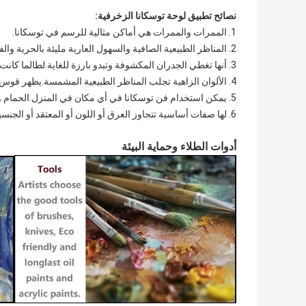
نصائح تطبيق لوحة توسكانا الزخرفية:
1. الممرات والممرات هي أماكن مثالية للرسم في توسكانا.
2. المناظر الطبيعية الصافية والسهول العارية مليئة بالحرية والفوضى.
3. أنها تغطي الجدران المكشوفة وتبدو بارزة للغاية.لطالما كانت الطبيعة رائعة.
4. الألوان الزاهية تجلب المناظر الطبيعية المشمسة.يظهر قوس قزح إمدادات صحية وفيرة.
5. يمكن استخدام فن توسكانا في أي مكان في المنزل.الحمام وغرفة المعيشة خيارات واضحة.
6. لها صفات أساسية تتجاوز العرق أو اللون أو المعتقد أو الجنسية.
أدوات الطلاء وحماية البيئة