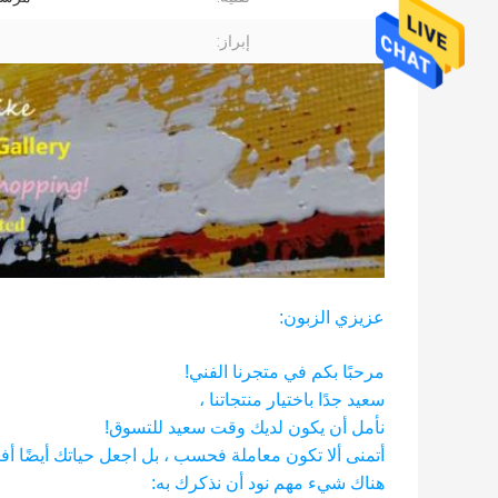
إبراز:
عزيزي الزبون:
مرحبًا بكم في متجرنا الفني!
سعيد جدًا باختيار منتجاتنا ،
نأمل أن يكون لديك وقت سعيد للتسوق!
أتمنى ألا تكون معاملة فحسب ، بل اجعل حياتك أيضًا أ
هناك شيء مهم نود أن نذكرك به: