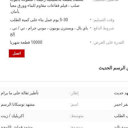
صلب ، فيلم فقاعات مقاوم للماء وورق معبأ
بأمان.
وقت التسليم:
5-30 يوم عمل بناء على كمية الطلب
شروط الدفع:
باي بال ، ويسترن يونيون ، موني جرام ، تي / تي ،
إلخ
القدرة على العرض:
10000 قطعة شهريا
اتصل
ن الرسم الحديث
د حديث
إطار:
تأطير نقالة على ما يرام
فر احمر
اسم:
مشهد توسكانا الرسم
متوسط:
اكريليك / زيت
ة باليد
موضوع:
مشهد قماش اللوحة