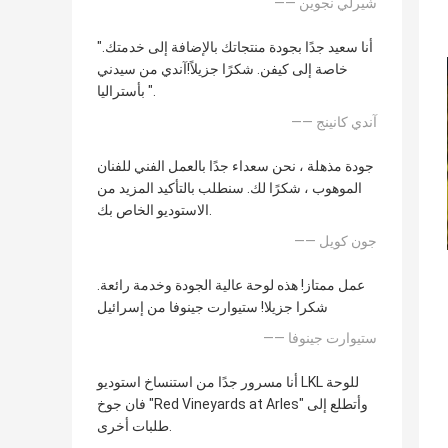
—— شيرلي نجوين
"أنا سعيد جدًا بجودة منتجاتك بالإضافة إلى خدمتك.
خاصة إلى كيفن. شكرًا جزيلاً!آندي من سيدني
بأستراليا ".
—— آندي كانينج
جودة مذهلة ، نحن سعداء جدًا بالعمل الفني للفنان
الموهوب ، شكرًا لك. سنطلب بالتأكيد المزيد من
الاستوديو الخاص بك.
—— جون كويل
عمل ممتاز! هذه لوحة عالية الجودة وخدمة رائعة.
شكرا جزيلا! ستيوارت جينوفا من إسرائيل
—— ستيوارت جينوفا
أنا مسرور جدًا من استنساخ استوديو LKL للوحة
فان جوخ "Red Vineyards at Arles" وأتطلع إلى
طلبات أخرى.