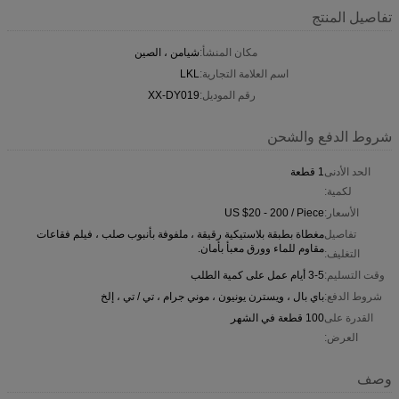
تفاصيل المنتج
مكان المنشأ:
شيامن ، الصين
اسم العلامة التجارية:
LKL
رقم الموديل:
XX-DY019
شروط الدفع والشحن
الحد الأدنى
1 قطعة
لكمية:
الأسعار:
US $20 - 200 / Piece
تفاصيل
مغطاة بطبقة بلاستيكية رقيقة ، ملفوفة بأنبوب صلب ، فيلم فقاعات
مقاوم للماء وورق معبأ بأمان.
التغليف:
وقت التسليم:
3-5 أيام عمل على كمية الطلب
شروط الدفع:
باي بال ، ويسترن يونيون ، موني جرام ، تي / تي ، إلخ
القدرة على
100 قطعة في الشهر
العرض:
وصف