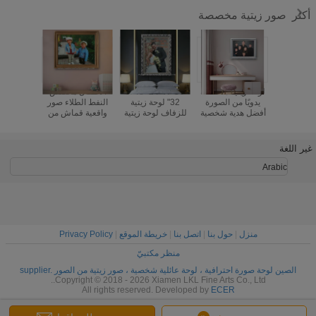
صور زيتية مخصصة
أكثر
 واقعية
لوحة زيتية مخصصة
36 "X 48" 24 "X
الأطفال مخصص
منزل الديك
ورة زيتية
يدويًا من الصورة
32" لوحة زيتية
النفط الطلاء صور
مخصص 
قماش 5 سنتيمتر
أفضل هدية شخصية
للزفاف لوحة زيتية
واقعية قماش من
الطلاء ص
ن المنزل
لفن جدار صورة
من القطن
الصور
من الصورة 5
العائلة لديكور
المنزل
غير اللغة
Arabic
منزل
|
حول بنا
|
اتصل بنا
|
خريطة الموقع
|
Privacy Policy
منظر مكتبيّ
الصين لوحة صورة احترافية ، لوحة عائلية شخصية ، صور زيتية من الصور supplier.
Copyright © 2018 - 2026 Xiamen LKL Fine Arts Co., Ltd..
All rights reserved. Developed by
ECER