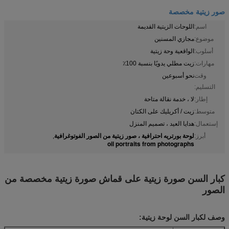
صور زيتية مخصصة
اسم:
اللوحات الزيتية القديمة
موضوع:
مجازي المسنين
أسلوب:
الواقعية وحة زيتية
مهارات:
زيت مطلي يدويًا بنسبة 100٪
وقت
نحو أسبوعين
التسليم:
إطار:
لا ، خدمة نقالة متاحة
متوسط:
زيت / أكريليك على الكتان
إستعمال:
هدايا العيد ، تصميم المنزل
لوحة بورتريه احترافية ، صور زيتية من الصور الفوتوغرافية
أبرز:
,
oil portraits from photographs
كبار السن صورة زيتية على قماش صورة زيتية مخصصة من
الصور
وصف ل
كبار السن لوحة زيتية
: