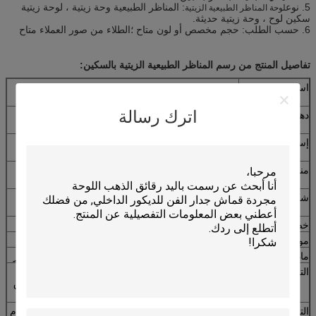
5. نوع
: المناظر الطبيعية وحة زيتية ، لوحة زيتية
لوحة المناظر الطبيعية الزيتية
سكين لوح ، وحة زيتية حديثة.
6. حسب الطلب: حجم مخصص أو لون متاح ؛الطلاء من صور العملاء متاح
تفاصيل المنتج من رسم المناظر الطبيعية الزيتية بالسكين:
اسم المنتج
لوحة المناظر الطبيعية الزيتية الانطباعية بواسطة سكين
لوح
اترك رسالة
دهان
تشينغ أ ، هذا الفنان جيد في المناظر الطبيعية والزهور
بسكين لوح الألوان
إستعمال
زخرفة الجدار ، هدية لمهرجان ، فنادق نجوم ، تصميم
منزل حديث ، مكاتب ، إلخ
مناسب
مسمار غير أثر وخطاف حائط على الجزء الخلفي من
اللوحات ، جاهز للتعليق.
شرط الشحن
Express للقماش فقط والطلب الصغير ، النقل البحري
للوحات الممدودة أو المؤطرة بكميات كبيرة
خصم
سعر الجملة الموفر للطلب فوق 10 قطعة
موعد التسليم
7-25 يومًا ، وفقًا لكمية الطلب
مادة
أكريليك / دهانات زيتية على قماش كتان / قطن / بوليستر
التعبئة 1
قماش فقط: مغطى بطبقة بلاستيكية رقيقة ، ملفوف
بأنبوب بلاستيكي صلب ، فيلم فقاعات مقاوم للماء وورق
معبأ بأمان.
التعبئة 2
اللوحة مع شريط نقالة / إطار زخرفة ، فيلم فقاعة مقاوم