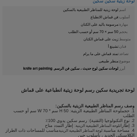
لوحة زيتية سكين سكين
اسم:
لوحة زيتية للمناظر الطبيعية بالسكين
أسلوب:
فن قماش الانطباع
مهارة:
مرسومة باليد على الكتان
بحجم:
50 سم × 70 سم أو حسب الطلب
متوسط:
زيت على قماش الكتان
فنان:
تشينغ أ
تصاعد:
تمتد قماش على ما يرام
موضوع:
منظر طبيعى
لوحات سكين لوح حديث ، سكين فن الرسم
knife art painting
أبرز:
,
لوحة تجريدية سكين رسم لوحة زيتية انطباعية على قماش
وصف رسم المناظر الطبيعية الزيتية بالسكين:
1. حجم
لوحة المناظر الطبيعية الزيتية
: H 50 سم * W 70 سم أو حسب
الطلب
2. نوع التكنولوجيا (التقنية): رسم سكين يدوي 100٪
3. إطارات
: إطار التمدد متاح
لوحة المناظر الطبيعية الزيتية
4. مساحة مناسبة:
مناسب للمساحات ذات الطراز
لوحة المناظر الطبيعية الزيتية
الكلاسيكي الجديد ، بأسلوب جين