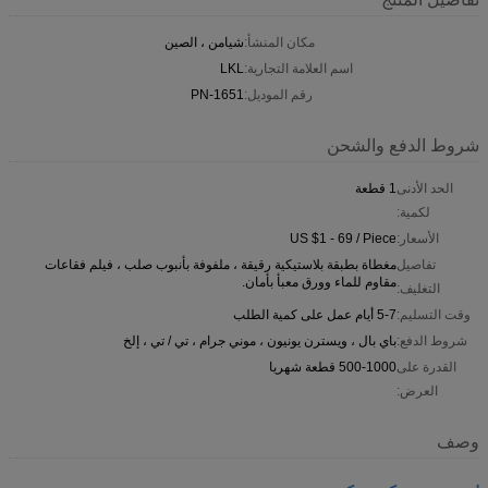
مكان المنشأ:
شيامن ، الصين
اسم العلامة التجارية:
LKL
رقم الموديل:
PN-1651
شروط الدفع والشحن
الحد الأدنى
1 قطعة
لكمية:
الأسعار:
US $1 - 69 / Piece
تفاصيل
مغطاة بطبقة بلاستيكية رقيقة ، ملفوفة بأنبوب صلب ، فيلم فقاعات
مقاوم للماء وورق معبأ بأمان.
التغليف:
وقت التسليم:
5-7 أيام عمل على كمية الطلب
شروط الدفع:
باي بال ، ويسترن يونيون ، موني جرام ، تي / تي ، إلخ
القدرة على
500-1000 قطعة شهريا
العرض:
وصف