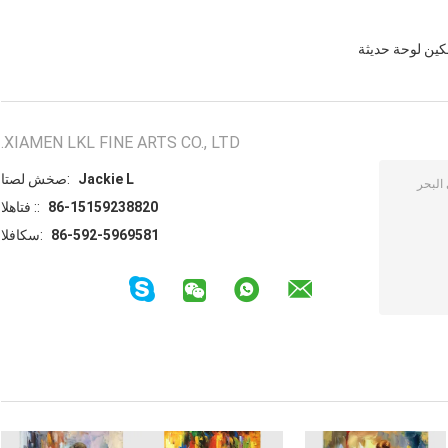
ين لوحة حديثة
XIAMEN LKL FINE ARTS CO., LTD.
Jackie L
اتصل شخص:
86-15159238820
الهاتف ::
86-592-5969581
الفاكس: