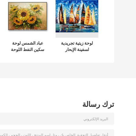
لوحة زيتية تجريدية
عباد الشمس لوحة
لسفينة الإبحار
سكين النفط اللوحة
بواسطة سكين لوح /
الزهور جدار الفن
لوحة زيتية سميكة
لغرفة النوم
مرسومة يدويًا
ترك رسالة