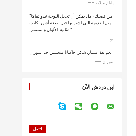
—— وليام ميلانو
"من فضلك ، هل يمكن أن تجعل اللوحة تبدو تمامًا
مثل القديمة التي اشتريتها قبل بضعة أشهر. كانت
مثالية. الألوان والملمس."
—— ليو
نعم. هذا ممتاز. شكرا جاكيانا متحمس جدا!سوزان
—— سوزان
ابن دردش الآن