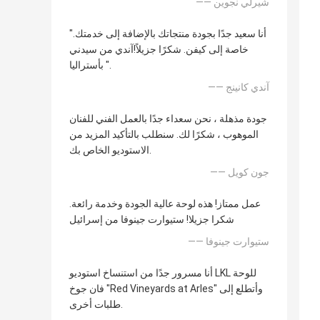
—— شيرلي نجوين
"أنا سعيد جدًا بجودة منتجاتك بالإضافة إلى خدمتك.
خاصة إلى كيفن. شكرًا جزيلاً!آندي من سيدني
بأستراليا ".
—— آندي كانينج
جودة مذهلة ، نحن سعداء جدًا بالعمل الفني للفنان
الموهوب ، شكرًا لك. سنطلب بالتأكيد المزيد من
الاستوديو الخاص بك.
—— جون كويل
عمل ممتاز! هذه لوحة عالية الجودة وخدمة رائعة.
شكرا جزيلا! ستيوارت جينوفا من إسرائيل
—— ستيوارت جينوفا
أنا مسرور جدًا من استنساخ استوديو LKL للوحة
فان جوخ "Red Vineyards at Arles" وأتطلع إلى
طلبات أخرى.