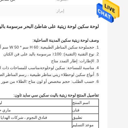
إبراز:
لوحة سكين لوحة زيتية على شاطئ البحر مرسومة بالي
وصف لوحة زيتية سكين المدينة الساحلية:
1. حجم
لوحة سكين المناظر الطبيعية
: H 60 سم * W 50 سم أو حسب الطلب
2. نوع التقنية (التقنية): 100٪ مرسومة باليد على فن الكتان
3. الإطارات
: إطار التمدد متاح
4. مناسبة للمساحة: سكين لوح
لوحة
مناسب للمساحات ذات الط
5. أنواع سكين لوح
طلاء زيتي
:
مناظر طبيعية ، رسم المناظر الطبي
6. حسب الطلب: حجم مخصص أو لون متاح ؛الطلاء من صور العملاء متاح
تفاصيل المنتج لوحة زيتية باليت سكين سي سايد تاون:
اسم المنتج
لو
فنان
ماري جي
تطبيق
فنادق النجوم ، شركات الهدايا ،
موعد التسليم