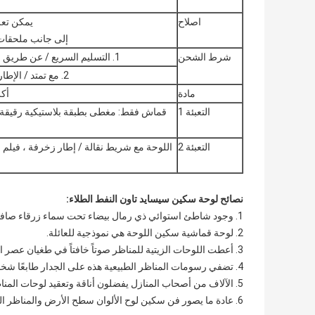
اصلاح
يمكن تعل
إلى جانب ملحقات 
شرط الشحن
1. التسليم السريع / عن طريق الجو للقماش فقط أو كمية صغيرة ؛من الباب الى الباب.
2. مع تمتد / الإطار في طلب بالجملة ، نحن السفن عادة عن طريق البحر.
مادة
أكر
التعبئة 1
قماش فقط: مغطى بطبقة بلاستيكية رقيقة 
التعبئة 2
اللوحة مع شريط نقالة / إطار زخرفة ، فيل
نصائح لوحة سكين سيسايد تاون النفط الطلاء:
1. وجود شاطئ استوائي ذي رمال بيضاء تحت سماء زرقاء صافية.
2. لوحة قماشية سكين اللوحة هي نموذجية للعائلة.
3. أعطت اللوحات الزيتية للمناظر صوتاً خافتاً في طغيان عصر المقاومة.
4. تضفي رسومات المناظر الطبيعية هذه على الجدار طابعًا شخصيًا ، وتصور بانوراما لقرية شاعرية.
5. الآلاف من أصحاب المنازل يفضلون أناقة وتعقيد لوحات المناظر الطبيعية.
6. عادة ما يصور فن سكين لوح الألوان سطح الأرض والمناظر الطبيعية.