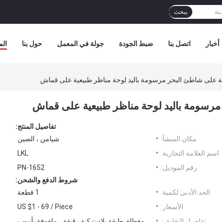
يبحث
أخبار
اتصل بنا
ضبط الجودة
جولة في المعمل
حول بنا
الم
ة على شاطئ البحر مرسومة باليد لوحة مناظر طبيعية على قماش
مرسومة باليد لوحة مناظر طبيعية على قماش
تفاصيل المنتج:
مكان المنشأ:
شيامن ، الصين
اسم العلامة التجارية:
LKL
رقم الموديل:
PN-1652
شروط الدفع والشحن:
الحد الأدنى لكمية:
1 قطعة
الأسعار:
US $1 - 69 / Piece
تفاصيل التغليف:
مغطاة بطبقة بلاستيكية رقيقة ، ملفوفة بأنبوب