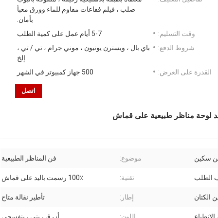
صلب ، فيلم فقاعات مقاوم للماء وورق معبأ
بأمان.
وقت التسليم:
5-7 أيام عمل على كمية الطلب
شروط الدفع:
باي بال ، ويسترن يونيون ، موني جرام ، تي / تي ،
إلخ
القدرة على العرض:
500 جهاز كمبيوتر في الشهر
اتصل
د لوحة مناظر طبيعية على قماش
ين سكين
موضوع:
فن المناظر الطبيعية
تقنية:
100٪ رسمت باليد على قماش
 الكتان
إطار:
تأطير نقالة متاح
لانطباع
اللون:
أزرق ، بني ، بنفسجي