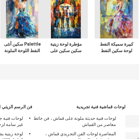
كبيرة سميكة النفط
مؤطرة لوحة زيتية
Palettle سكين أنثى
لوحة سكين النفط
سكين سكين على
النفط اللوحة الملونة
الطلاء امرأة قماش
قماش ، لوحات فنية
امرأة مجردة قماش
ملون أنثى مجردة
تجريدية مظلة
الفن
الفتيات
لوحات قماشية فنية تجريدية
فن الرسم الزيتي 
لوحات فنية حديثة ملونة على قماش ، فن حائط
لوحات فنية جد
معاصر من القماش
غير سامة لزخ
المعاصرة لوحات الفن التجريدي قماش ،
لوحة زيتية ب