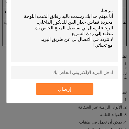
بأنبوب بلاستيكي صلب ، فيلم فقاعات مقاوم للماء وورق
معبأ بأمان.
2. الطلاء مع شريط نقالة / إطار زخرفة ، فيلم فقاعة ماء
وخمس طبقات الكرتون المموج معبأة بأمان.
شرط الشحن
1. التسليم السريع / عن طريق الجو للقماش فقط أو كمية
صغيرة ؛
2. مع تمتد / الإطار في طلب بالجملة ، نحن السفن عادة
عن طريق البحر.
تطبيق الرسم الزيتي الحديث لناطحات السحاب
1. الفنادق والديكورات المنزلية
2. تصميم منزل حديث
3. الجمعية الزخرفية الناعمة
4. متجر القهوة والديكور ضبط النفس
إرسال
نصائح لوحات سيتي سكيب أكريليك مجردة:
1. إنشاء تفاصيل دقيقة بسهولة
2. الألوان الزاهية غير الشفافة
3. الفوائد العامة
4. يمكن أن تعمل في طبقات