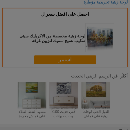
لوحة زيتية تجريدية مؤطرة
احصل على افضل سعر ل
لوحة زيتية مخصصة من الأكريليك سيتي
سكيب نسيج سميك لتزيين غرفة
الأطفال
استمر
فن الرسم الزيتي الحديث
أكثر
يتية فنية
100٪ اليدوية الأسرة
لوحة حصان قماش
اليدوية الطبيعة
البحر 
ونة تجريدية
الفيل الحب لوحات
أفقي حديث 100٪
مشهد النفط الطلاء
المتوسط 
دويًا لوحة
زيتية على قماش
لوحات حيوانات
على قماش مجردة
النفط ال
 لغرفة
لطيف الحيوان جدار
مصنوعة يدويًا لتزيين
الملونة حقل المشهد
قماش ل
"
الفن جدارية للديكور
المنزل فن قماش
اللوحة جدار الفن
المنزل ا
المنزل
لمدخل الغرفة
لغرفة المعيشة
المشهد ج