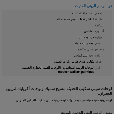
فن الرسم الزيتي الحديث
بحجم:
90 سم × 120 سم
طريقة
قماش فقط ، تتوفر خدمة نقالة
التركيب:
أسلوب:
الملخص
مهارة:
مرسومة باليد
اسم:
لوحة زيتية حديثة
موضوع:
سيتي سكيب
مادة:
زيت على قماش
زخرفة:
مكاتب فندق هاوس بارات القهوة
اللوحات الزيتية المعاصرة ، اللوحات الفنية الجدارية الحديثة
أبرز:
,
modern wall art paintings
لوحات سيتي سكيب الحديثة بنسيج سميك ولوحات أكريليك لتزيين
الجدران.
لوحة زيتية فنية حديثة مرسومة يدويًا ، لوحة زيتية سيتي سكيب للديكور المنزلي
وصف الرسم الفني الحديث للمدينة