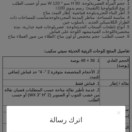
1. حجم المرأة العصرية
لوحة
: H 90 سم * W 120 سم أو حسب الطلب
2. نوع التكنولوجيا (التقنية): رسم يدوي 100٪
3. أطر البناء التجريدي
لوحة قماشية
: إطار التمدد متاح
4. مناسبة للمساحة: مناظر المدينة المجردة
لوحة
مناسب للمساحات ذات
الطراز الكلاسيكي الجديد ، بأسلوب جين
5. أنواع ناطحات السحاب الحديثة
لوحة
: عصري
لوحات فنية جدارية
، نبذة
مختصرة
اللوحات الفنية
مشهد اللوحة على قماش
6. حسب الطلب: حجم مخصص أو لون متاح ؛الطلاء من صور العملاء متاح
تفاصيل المنتج للوحات الزيتية الحديثة سيتي سكيب:
الحجم العادي
1. 36 × 48 بوصة
(بوصة)
2. الأحجام المخصصة متوفرة.2 "- 4" حد قماش إضافي
للتمدد.
نقالة / إطار
1. قماش فقط
2. خدمة تأطير نقالة متاحة حسب المتطلبات.قضبان نقالة
من خشب التنوب أو الصنوبر (2 "WX 3" H) أو حسب
الطلب.
مناسب
خطافات معدنية على ظهر اللوحة جاهزة للتعليق
إستعمال
مناسبة كهدية أو تزيين غرفة الأسرة ، غرفة المعيشة ،
اترك رسالة
غرفة النوم ، غرفة الأطفال ، المكتب ، إلخ.
التعبئة
1. قماش فقط: مغطى بطبقة بلاستيكية رقيقة ، ملفوف