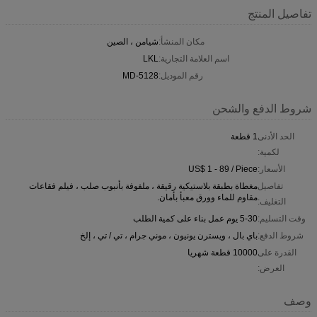
تفاصيل المنتج
مكان المنشأ:
شيامن ، الصين
اسم العلامة التجارية:
LKL
رقم الموديل:
MD-5128
شروط الدفع والشحن
الحد الأدنى
1 قطعة
لكمية:
الأسعار:
US$ 1 - 89 / Piece
تفاصيل
مغطاة بطبقة بلاستيكية رقيقة ، ملفوفة بأنبوب صلب ، فيلم فقاعات
مقاوم للماء وورق معبأ بأمان.
التغليف:
وقت التسليم:
5-30 يوم عمل بناء على كمية الطلب
شروط الدفع:
باي بال ، ويسترن يونيون ، موني جرام ، تي / تي ، إلخ
القدرة على
10000 قطعة شهريا
العرض:
وصف