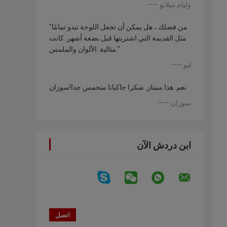
—— وليام ميلانو
"من فضلك ، هل يمكن أن تجعل اللوحة تبدو تمامًا
مثل القديمة التي اشتريتها قبل بضعة أشهر. كانت
مثالية. الألوان والملمس."
—— ليو
نعم. هذا ممتاز. شكرا جاكيانا متحمس جدا!سوزان
—— سوزان
ابن دردش الآن