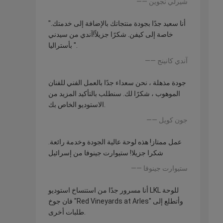
—— شيرلي نجوين
"أنا سعيد جدًا بجودة منتجاتك بالإضافة إلى خدمتك.
خاصة إلى كيفن. شكرًا جزيلاً!آندي من سيدني
بأستراليا ".
—— آندي كانينج
جودة مذهلة ، نحن سعداء جدًا بالعمل الفني للفنان
الموهوب ، شكرًا لك. سنطلب بالتأكيد المزيد من
الاستوديو الخاص بك.
—— جون كويل
عمل ممتاز! هذه لوحة عالية الجودة وخدمة رائعة.
شكرا جزيلا! ستيوارت جينوفا من إسرائيل
—— ستيوارت جينوفا
أنا مسرور جدًا من استنساخ استوديو LKL للوحة
فان جوخ "Red Vineyards at Arles" وأتطلع إلى
طلبات أخرى.